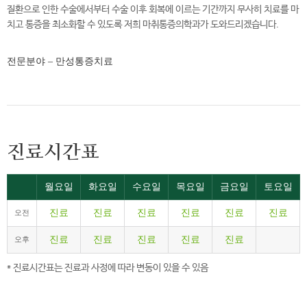
질환으로 인한 수술에서부터 수술 이후 회복에 이르는 기간까지 무사히 치료를 마
치고 통증을 최소화할 수 있도록 저희 마취통증의학과가 도와드리겠습니다.
전문분야
– 만성통증치료
진료시간표
월요일
화요일
수요일
목요일
금요일
토요일
진료
진료
진료
진료
진료
진료
오전
진료
진료
진료
진료
진료
오후
* 진료시간표는 진료과 사정에 따라 변동이 있을 수 있음