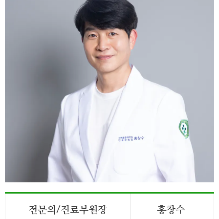
전문의/진료부원장
홍창수