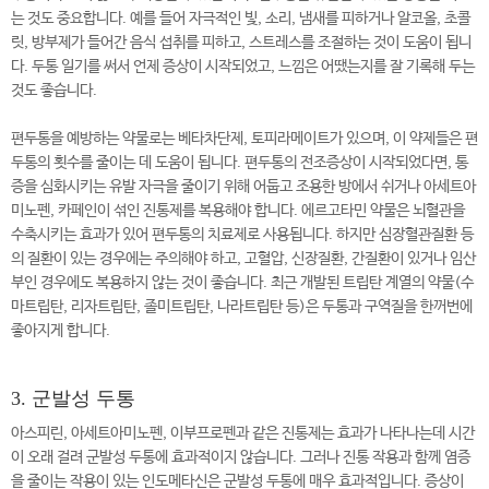
는 것도 중요합니다. 예를 들어 자극적인 빛, 소리, 냄새를 피하거나 알코올, 초콜
릿, 방부제가 들어간 음식 섭취를 피하고, 스트레스를 조절하는 것이 도움이 됩니
다. 두통 일기를 써서 언제 증상이 시작되었고, 느낌은 어땠는지를 잘 기록해 두는
것도 좋습니다.
편두통을 예방하는 약물로는 베타차단제, 토피라메이트가 있으며, 이 약제들은 편
두통의 횟수를 줄이는 데 도움이 됩니다. 편두통의 전조증상이 시작되었다면, 통
증을 심화시키는 유발 자극을 줄이기 위해 어둡고 조용한 방에서 쉬거나 아세트아
미노펜, 카페인이 섞인 진통제를 복용해야 합니다. 에르고타민 약물은 뇌혈관을
수축시키는 효과가 있어 편두통의 치료제로 사용됩니다. 하지만 심장혈관질환 등
의 질환이 있는 경우에는 주의해야 하고, 고혈압, 신장질환, 간질환이 있거나 임산
부인 경우에도 복용하지 않는 것이 좋습니다. 최근 개발된 트립탄 계열의 약물(수
마트립탄, 리자트립탄, 졸미트립탄, 나라트립탄 등)은 두통과 구역질을 한꺼번에
좋아지게 합니다.
3. 군발성 두통
아스피린, 아세트아미노펜, 이부프로펜과 같은 진통제는 효과가 나타나는데 시간
이 오래 걸려 군발성 두통에 효과적이지 않습니다. 그러나 진통 작용과 함께 염증
을 줄이는 작용이 있는 인도메타신은 군발성 두통에 매우 효과적입니다. 증상이