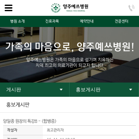
병원 소개
진료과목
예약안내
전문센터
게시판
홍보게시판
홍보게시판
양일종 원장의 특강8 - <합병증>
작성자
최고관리자