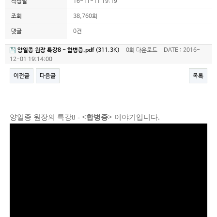
작성일
16-11-11 19:19
조회
38,760회
댓글
0건
양일종 원장 특강8 - 합병증.pdf
(311.3K)
0회 다운로드
DATE : 2016-
12-01 19:14:00
이전글
다음글
목록
본문
양일종 원장의 특강8 -
<합병증>
이야기입니다.